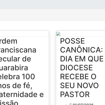
rdem
POSSE
ranciscana
CANÔNICA:
ecular de
DIA EM QUE
uarabira
DIOCESE
elebra 100
RECEBE O
nos de fé,
SEU NOVO
raternidade e
PASTOR
issão
01/07/2026