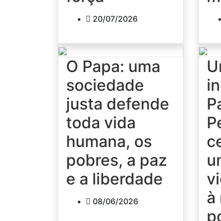
20/07/2026
O Papa: uma
U
sociedade
i
justa defende
P
toda vida
P
humana, os
c
pobres, a paz
u
e a liberdade
v
à
08/06/2026
p