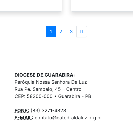
1
2
3
DIOCESE DE GUARABIRA:
Paróquia Nossa Senhora Da Luz
Rua Pe. Sampaio, 45 – Centro
CEP: 58200-000 • Guarabira - PB
FONE:
(83) 3271-4828
E-MAIL:
contato@catedraldaluz.org.br