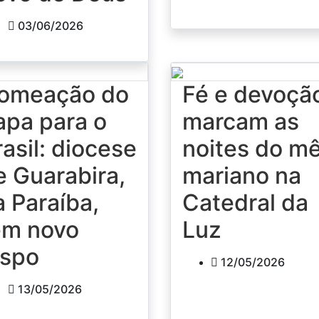
03/06/2026
omeação do
Fé e devoçã
apa para o
marcam as
rasil: diocese
noites do m
e Guarabira,
mariano na
a Paraíba,
Catedral da
em novo
Luz
ispo
12/05/2026
13/05/2026