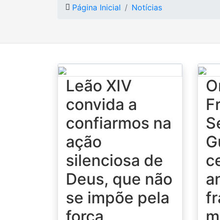
Página Inicial
Notícias
Leão XIV
O
convida a
F
confiarmos na
S
ação
G
silenciosa de
c
Deus, que não
a
se impõe pela
f
força
m