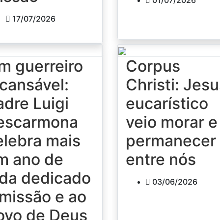
17/07/2026
m guerreiro
Corpus
ncansável:
Christi: Jes
adre Luigi
eucarístico
escarmona
veio morar e
elebra mais
permanecer
m ano de
entre nós
ida dedicado
03/06/2026
 missão e ao
ovo de Deus