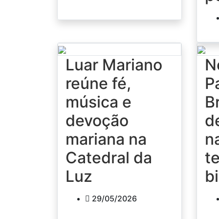
Luar Mariano
N
reúne fé,
P
música e
B
devoção
d
mariana na
n
Catedral da
t
Luz
b
29/05/2026